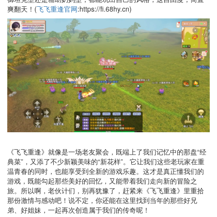
爽翻天！(
飞飞重逢官网
:https://fi.68hy.cn)
《飞飞重逢》就像是一场老友聚会，既端上了我们记忆中的那盘“经
典菜”，又添了不少新颖美味的“新花样”。它让我们这些老玩家在重
温青春的同时，也能享受到全新的游戏乐趣。这才是真正懂我们的
游戏，既能勾起那些美好的回忆，又能带着我们走向新的冒险之
旅。所以啊，老伙计们，别再犹豫了，赶紧来《飞飞重逢》里重拾
那份激情与感动吧！说不定，你还能在这里找到当年的那些好兄
弟、好姐妹，一起再次创造属于我们的传奇呢！