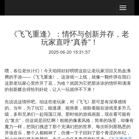
《飞飞重逢》：情怀与创新并存，老
玩家直呼“真香”！
2025-06-20 15:31:57
嘿，各位老伙计们！今天咱得好好唠唠这款让老玩家泪目又热血沸
腾的手游——《飞飞重逢》。这游戏一上线，就像一颗炸弹在我们
这群老玩家心里炸开了花，为啥？就因为它把那浓浓的情怀和满满
的创新糅合得恰到好处，让人一玩就停不下来！
先说说这情怀吧。咱这些老玩家，对《飞飞》那可是有深厚感情
的。当年，为了玩它，能逃课、能熬夜，就盼着能在游戏里多升几
级，多和兄弟们一起闯荡江湖。那时候的游戏画面，现在看可能有
点“复古”，但这就是回忆啊！粗糙的像素风格，简单的场景，却像有
魔力一样，把我们拽进了那个充满幻想的世界。每次听到那熟悉的
开场音乐，整个人都精神了，仿佛一下子回到了那个青涩的年纪，
和小伙伴们挤在电脑前，为了一个任务争得面红耳赤。(
飞飞重逢手