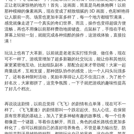
正让老玩家惊艳的地方！首先，这画面，简直是鸟枪换炮啊！以前
那种模糊的像素画风，现在变成了精致细腻的 3D 画面，色彩鲜艳得
让人眼前一亮。场景也更加丰富多样了，每一个地方都细节满满，
感觉就像走进了一个真实的奇幻世界。而且，操作也变得超级方便
流畅，再也不用像以前那样费劲地搓键盘、点鼠标了，手指在手机
屏幕上轻轻一划，就能完成各种炫酷的操作，这游戏体验，直接拉
满！
玩法上也有了大革新。以前就是老老实实打怪升级、做任务，现在
可不一样了。游戏里增加了超多新颖的社交玩法，能让你和其他玩
家更紧密地互动。比如组队副本，那配合起来才带劲呢！大家一起
商量战术，互相支援，那种团队协作的感觉，比一个人闷头玩强多
了。还有各种限时活动，奖励丰厚得让人忍不住流口水，为了抢个
好名次，大家都拼了，这竞争氛围，一下子就把游戏的趣味性提高
了好几个档次。
再说说这剧情，以前总觉得《飞飞》的剧情有点单薄，现在可不一
样了。《飞飞重逢》的剧情那叫一个跌宕起伏、扣人心弦。在保留
原有世界观的基础上，加入了更多神秘有趣的故事线，每一个任务
都像是一个谜题，等着你去解开。而且，角色的成长路线也更加多
样化了，你可以根据自己的喜好培养角色，不管是暴力输出型、防
御坦克型还是辅助奶妈型，都能玩出自己的风格，这自由度，简直