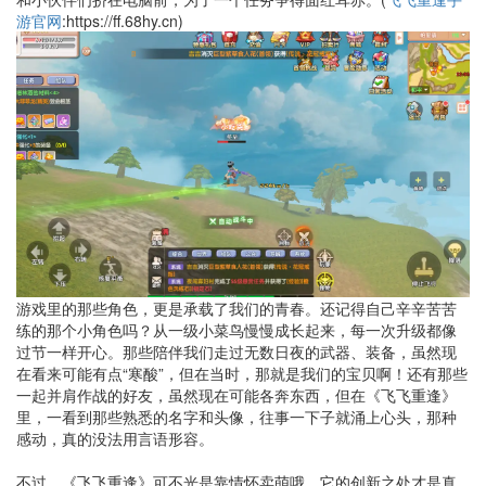
游官网
:https://ff.68hy.cn
)
游戏里的那些角色，更是承载了我们的青春。还记得自己辛辛苦苦
练的那个小角色吗？从一级小菜鸟慢慢成长起来，每一次升级都像
过节一样开心。那些陪伴我们走过无数日夜的武器、装备，虽然现
在看来可能有点“寒酸”，但在当时，那就是我们的宝贝啊！还有那些
一起并肩作战的好友，虽然现在可能各奔东西，但在《飞飞重逢》
里，一看到那些熟悉的名字和头像，往事一下子就涌上心头，那种
感动，真的没法用言语形容。
不过，《飞飞重逢》可不光是靠情怀卖萌哦，它的创新之处才是真