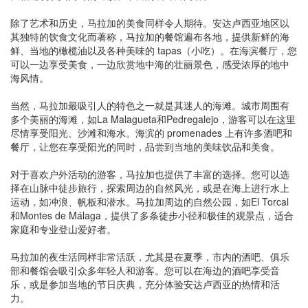
除了艺术和历史，马拉加的美食同样令人期待。安达卢西亚地区以
其独特的饮食文化而著称，马拉加的餐馆遍布各地，提供新鲜的海
鲜、当地的橄榄油以及各种美味的 tapas（小吃）。在海滨餐厅，您
可以一边享受美食，一边欣赏地中海的壮丽景色，感受浓厚的地中
海风情。
当然，马拉加最吸引人的特色之一就是其迷人的海滩。城市周围有
多个美丽的海滩，如La Malagueta和Pedregalejo，游客可以在这里
尽情享受阳光、沙滩和海水。海滨的 promenades 上有许多酒吧和
餐厅，让您在享受阳光的同时，品尝到当地的美味饮品和美食。
对于喜欢户外活动的游客，马拉加也提供了丰富的选择。您可以选
择在山脉中徒步旅行，探索周边的自然风光，或是在海上进行水上
运动，如冲浪、帆板和潜水。马拉加周边的自然公园，如El Torcal
和Montes de Málaga，提供了多条徒步小径和极佳的观景点，适合
家庭和专业登山爱好者。
马拉加的夜生活同样非常活跃，尤其是在夏季，市内的酒吧、俱乐
部和餐馆会吸引众多年轻人和游客。您可以在海边的酒吧享受音
乐，或是参加当地的节日庆典，充分体验安达卢西亚的热情和活
力。